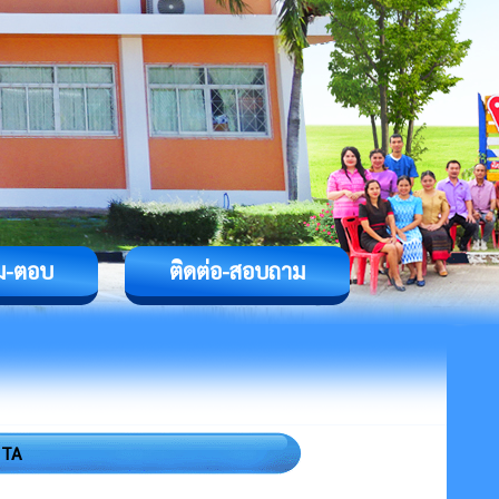
ม-ตอบ
ติดต่อ-สอบถาม
ITA