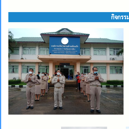
กิจกรร